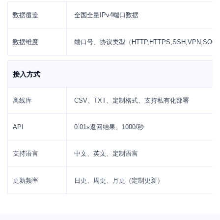
数据覆盖
全国全量IPv4端口数据
数据维度
端口号、协议类型（HTTP,HTTPS,SSH,VPN,S
接入方式
离线库
CSV、TXT、定制格式、支持私有化部署
API
0.01s返回结果、1000/秒
支持语言
中文、英文、定制语言
更新频率
日更、周更、月更（定制更新）