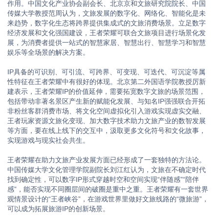
作用。中国文化产业协会副会长、北京京和文旅研究院院长、中国
传媒大学教授范周认为，文旅发展的数字化、网络化、智能化是未
来趋势，数字化生态将跨界提供集成式的文旅消费场景。立足数字
经济发展和文化强国建设，王者荣耀可联合文旅项目进行场景化发
展，为消费者提供一站式的智慧家居、智慧出行、智慧学习和智慧
娱乐等全场景的解决方案。
IP具备的可识别、可引流、可跨界、可变现、可迭代、可沉淀等属
性特征在王者荣耀中有很好的体现。北京第二外国语学院教授厉新
建表示，王者荣耀IP的价值延伸，需要拓宽数字文旅的场景范围，
包括带动非著名景区产生新的赋能化发展、与知名IP强强联合开拓
非粉丝客群消费市场、将文化空间虚拟化引入游戏实现虚实交融、
王者玩家资源文旅化变现、加大数字技术助力文旅产业的数智发展
等方面，要在线上线下的交互中，汲取更多文化符号和文化故事，
实现游戏与现实社会共生。
王者荣耀在助力文旅产业发展方面已经形成了一套独特的方法论。
中国传媒大学文化管理学院副院长刘江红认为，文旅在不确定时代
找到确定性，可以数字IP形式穿越时空和空间实现“伴随感”“陪伴
感”，能否实现不同圈层间的破圈是重中之重。王者荣耀有一套世界
观情景设计的“王者峡谷”，在游戏世界里做好文旅线路的“微旅游”，
可以成为拓展旅游IP的创新场景。