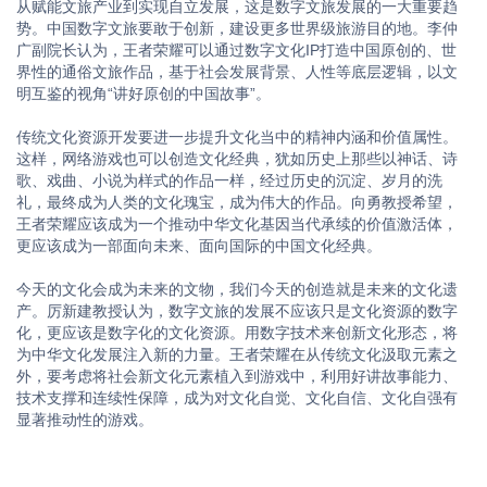
从赋能文旅产业到实现自立发展，这是数字文旅发展的一大重要趋
势。中国数字文旅要敢于创新，建设更多世界级旅游目的地。李仲
广副院长认为，王者荣耀可以通过数字文化IP打造中国原创的、世
界性的通俗文旅作品，基于社会发展背景、人性等底层逻辑，以文
明互鉴的视角“讲好原创的中国故事”。
传统文化资源开发要进一步提升文化当中的精神内涵和价值属性。
这样，网络游戏也可以创造文化经典，犹如历史上那些以神话、诗
歌、戏曲、小说为样式的作品一样，经过历史的沉淀、岁月的洗
礼，最终成为人类的文化瑰宝，成为伟大的作品。向勇教授希望，
王者荣耀应该成为一个推动中华文化基因当代承续的价值激活体，
更应该成为一部面向未来、面向国际的中国文化经典。
今天的文化会成为未来的文物，我们今天的创造就是未来的文化遗
产。厉新建教授认为，数字文旅的发展不应该只是文化资源的数字
化，更应该是数字化的文化资源。用数字技术来创新文化形态，将
为中华文化发展注入新的力量。王者荣耀在从传统文化汲取元素之
外，要考虑将社会新文化元素植入到游戏中，利用好讲故事能力、
技术支撑和连续性保障，成为对文化自觉、文化自信、文化自强有
显著推动性的游戏。