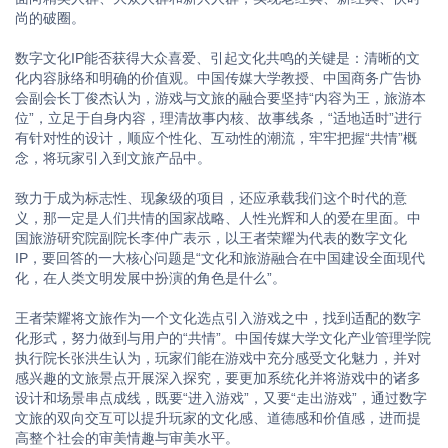
尚的破圈。
数字文化IP能否获得大众喜爱、引起文化共鸣的关键是：清晰的文
化内容脉络和明确的价值观。中国传媒大学教授、中国商务广告协
会副会长丁俊杰认为，游戏与文旅的融合要坚持“内容为王，旅游本
位”，立足于自身内容，理清故事内核、故事线条，“适地适时”进行
有针对性的设计，顺应个性化、互动性的潮流，牢牢把握“共情”概
念，将玩家引入到文旅产品中。
致力于成为标志性、现象级的项目，还应承载我们这个时代的意
义，那一定是人们共情的国家战略、人性光辉和人的爱在里面。中
国旅游研究院副院长李仲广表示，以王者荣耀为代表的数字文化
IP，要回答的一大核心问题是“文化和旅游融合在中国建设全面现代
化，在人类文明发展中扮演的角色是什么”。
王者荣耀将文旅作为一个文化选点引入游戏之中，找到适配的数字
化形式，努力做到与用户的“共情”。中国传媒大学文化产业管理学院
执行院长张洪生认为，玩家们能在游戏中充分感受文化魅力，并对
感兴趣的文旅景点开展深入探究，要更加系统化并将游戏中的诸多
设计和场景串点成线，既要“进入游戏”，又要“走出游戏”，通过数字
文旅的双向交互可以提升玩家的文化感、道德感和价值感，进而提
高整个社会的审美情趣与审美水平。