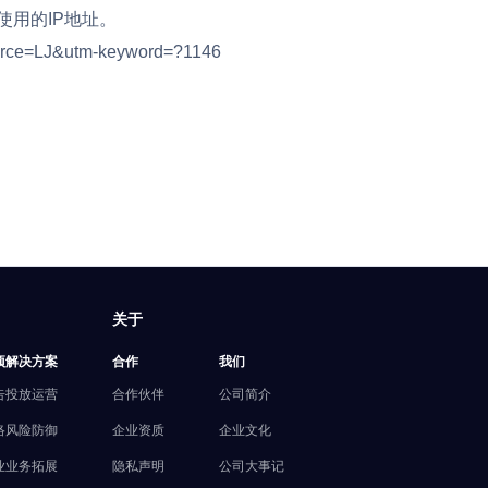
用的IP地址。
rce=LJ&utm-keyword=?1146
关于
项解决方案
合作
我们
告投放运营
合作伙伴
公司简介
络风险防御
企业资质
企业文化
业业务拓展
隐私声明
公司大事记