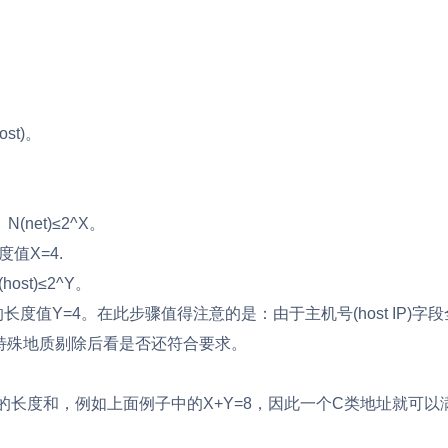
t)。
net)≤2^X。
度值X=4.
st)≤2^Y。
字段的长度值Y=4。在此步骤值得注意的是：由于主机号(host IP)
特殊地质剔除后看是否还符合要求。
的长度和，例如上面例子中的X+Y=8，因此一个C类地址就可以