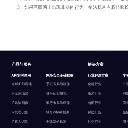
3、如果互联网上出现非法的行为，执法机构有权传唤I
产品与服务
解决方案
API实时调用
网络安全基础数据
行业解决方案
专
全球IP归属地
手机号风险画像
金融行业
广
IP应用场景
身份证归属地
旅游行业
网
IP风险画像
银行卡风险画像
电商行业
商
IP代理识别
域名Whois检测
保险行业
威
IP真人识别
全球基站检测
社交行业
用