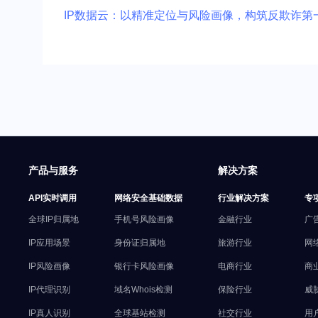
IP数据云：以精准定位与风险画像，构筑反欺诈第
产品与服务
解决方案
API实时调用
网络安全基础数据
行业解决方案
专
全球IP归属地
手机号风险画像
金融行业
广
IP应用场景
身份证归属地
旅游行业
网
IP风险画像
银行卡风险画像
电商行业
商
IP代理识别
域名Whois检测
保险行业
威
IP真人识别
全球基站检测
社交行业
用