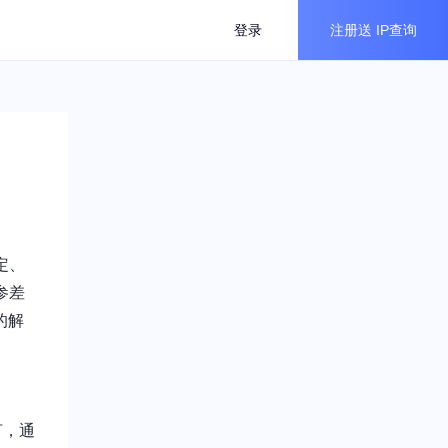
登录
注册送
IP查询
定、
参差
的解
言，通