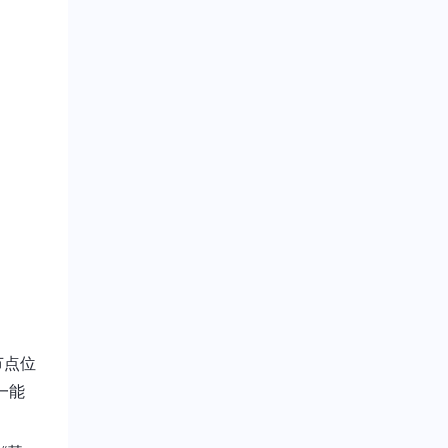
节点位
一能