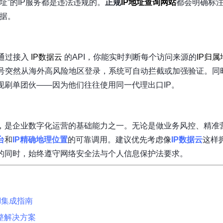
址”的IP服务都是违法违规的。
正规
IP地址查询网站
都会明确标注
据。
通过接入
IP数据云
的API，你能实时判断每个访问来源的
IP归属
号突然从海外高风险地区登录，系统可自动拦截或加强验证。同
现刷单团伙——因为他们往往使用同一代理出口IP。
，是企业数字化运营的基础能力之一。无论是做业务风控、精准
台
和
IP精确地理位置
的可靠调用。建议优先考虑像
IP数据云
这样
量的同时，始终遵守网络安全法与个人信息保护法要求。
I集成指南
整解决方案