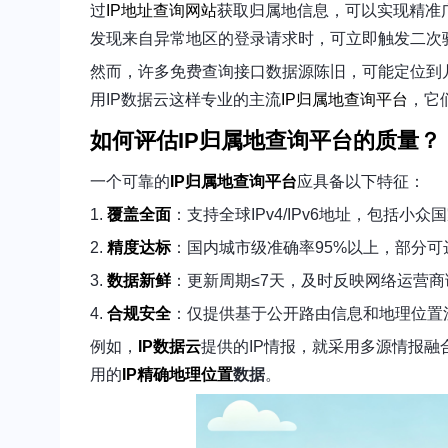
过
IP地址查询网站
获取归属地信息，可以实现精准
发现来自异常地区的登录请求时，可立即触发二次
然而，许多免费查询接口数据源陈旧，可能定位到
用IP数据云这样专业的主流
IP归属地查询平台
，它
如何评估IP归属地查询平台的质量？
一个可靠的
IP归属地查询平台
应具备以下特征：
1.
覆盖全面
：支持全球IPv4/IPv6地址，包括小众
2.
精度达标
：国内城市级准确率95%以上，部分可
3.
数据新鲜
：更新周期≤7天，及时反映网络运营商
4.
合规安全
：仅提供基于公开路由信息和地理位置
例如，
IP数据云
提供的IP情报，就采用多源情报
用的
IP精确地理位置
数据
。