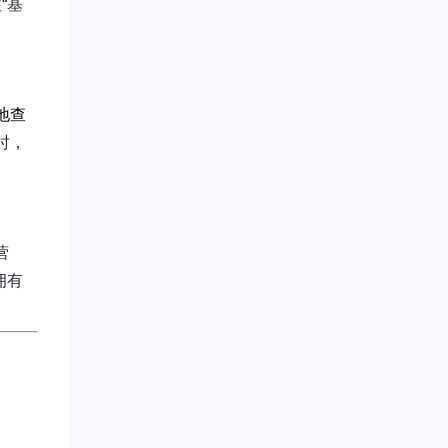
“基
地查
时，
营
拥有