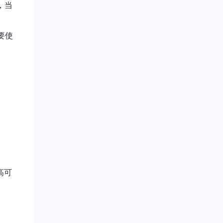
，当
要使
高可