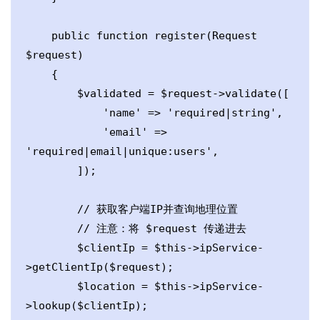
    public function register(Request 
$request)

    {

        $validated = $request->validate([

            'name' => 'required|string',

            'email' => 
'required|email|unique:users',

        ]);

        // 获取客户端IP并查询地理位置

        // 注意：将 $request 传递进去

        $clientIp = $this->ipService-
>getClientIp($request); 

        $location = $this->ipService-
>lookup($clientIp);
