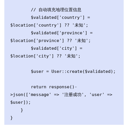
        // 自动填充地理位置信息

        $validated['country'] = 
$location['country'] ?? '未知';

        $validated['province'] = 
$location['province'] ?? '未知';

        $validated['city'] = 
$location['city'] ?? '未知';

        $user = User::create($validated);

        return response()-
>json(['message' => '注册成功', 'user' => 
$user]);

    }

}