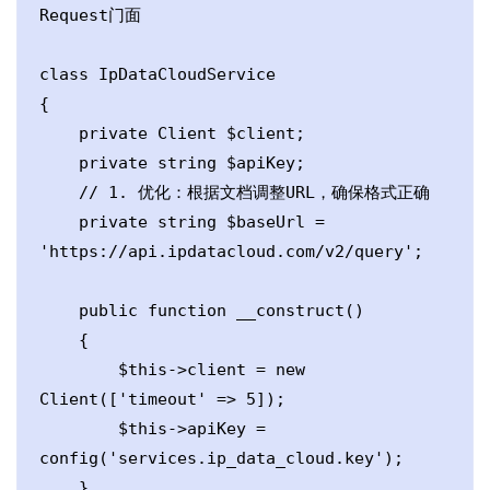
Request门面

class IpDataCloudService

{

    private Client $client;

    private string $apiKey;

    // 1. 优化：根据文档调整URL，确保格式正确

    private string $baseUrl = 
'https://api.ipdatacloud.com/v2/query';

    public function __construct()

    {

        $this->client = new 
Client(['timeout' => 5]);

        $this->apiKey = 
config('services.ip_data_cloud.key');

    }
