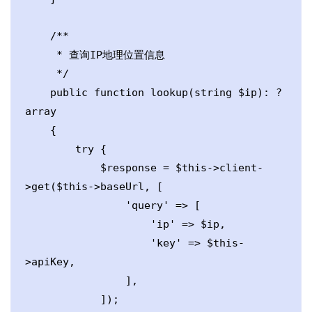
    /**

     * 查询IP地理位置信息

     */

    public function lookup(string $ip): ?
array

    {

        try {

            $response = $this->client-
>get($this->baseUrl, [

                'query' => [

                    'ip' => $ip,

                    'key' => $this-
>apiKey,

                ],

            ]);
