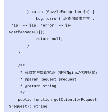
        } catch (GuzzleException $e) {

            Log::error('IP查询请求异常', 
['ip' => $ip, 'error' => $e-
>getMessage()]);

            return null;

        }

    }

    /**

     * 获取客户端真实IP（兼容Nginx/代理场景）

     * @param Request $request

     * @return string

     */

    public function getClientIp(Request 
$request): string
