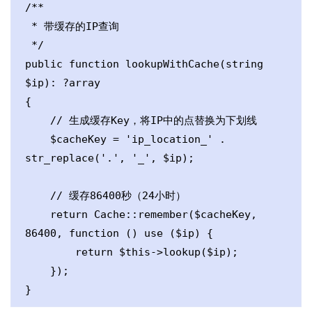
/**

 * 带缓存的IP查询

 */

public function lookupWithCache(string 
$ip): ?array

{

    // 生成缓存Key，将IP中的点替换为下划线

    $cacheKey = 'ip_location_' . 
str_replace('.', '_', $ip);

    // 缓存86400秒（24小时）

    return Cache::remember($cacheKey, 
86400, function () use ($ip) {

        return $this->lookup($ip);

    });

}