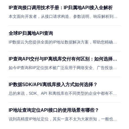
IP查询接口调用技术手册：IP归属地API接入全解析
本文面向开发者，从接口请求构造、参数说明、响应解析到多语言代码示例（Python/Java/Go/cURL），全方位讲解IP查询接口调用方法。
全球IP归属地API查询
IP数据云为您提供全面的IP地址数据解决方案，帮助您精确定位用户位置、优化网络安全策略和提升市场营销效果。无论您是需要精准的地理定位服务，还是需要实时的网络环境分析，我们的离线库和API接口都能为您提供最优解决方案。立即探索我们的功能，让IP数据云成为您业务增长的有力助手！
IP查询API交付与IP离线库交付有何区别：如何选择最适合你的方案？
如今IP查询和IP定位技术被广泛应用于网络安全、广告投放、用户行为分析等领域。 那么企业在选择IP数据服务时，IP查询API和IP离线库两种交付方式，到底该如何选择呢？。这两种方式各有优劣，适用于不同的场景。本文将详细对比这两种交付方式的区别，帮助你选择最适合的方案。
IP数据SDK/API/离线库接入方式如何选择？
总的来说，SDK、API 和离线库在不同类型的企业中都有不同的用途，帮助实现不同的业务需求。
IP地址查询定位API接口的使用场景有哪些？
说到高精度IP地址定位，其实一直不太为大家所知，一般也是通过影视作品了解到，原来可以通过IP地址对犯罪分子进行一定程度的精确定位，日常使用最多的还是基于城市定位的基础IP定位功能，这也使得一些企业机构忽视了IP地址精确定位技术对改善业务模式的价值，错失了一些发展良机。