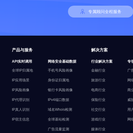
专属顾问全程服务
产品与服务
解决方案
API实时调用
网络安全基础数据
行业解决方案
专
全球IP归属地
手机号风险画像
金融行业
广
IP应用场景
身份证归属地
旅游行业
网
IP风险画像
银行卡风险画像
电商行业
商
IP代理识别
IPv4端口数据
保险行业
威
IP真人识别
域名Whois检测
社交行业
用
IP宿主信息
全球基站检测
游戏行业
网
广告流量监测
媒体行业