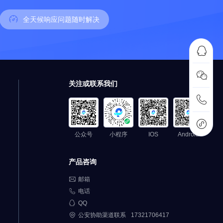
全天候响应问题随时解决


关注或联系我们


公众号
小程序
IOS
Android
产品咨询

邮箱

电话

QQ

公安协助渠道联系
17321706417