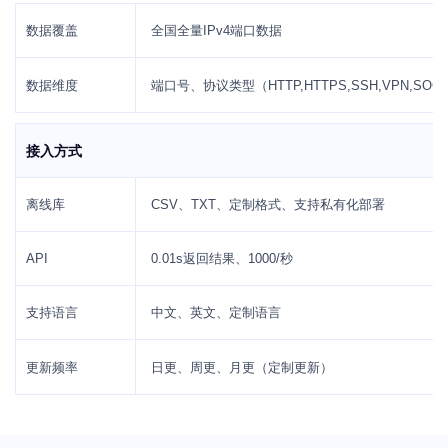
数据覆盖
全国全量IPv4端口数据
数据维度
端口号、协议类型（HTTP,HTTPS,SSH,VPN,S
接入方式
离线库
CSV、TXT、定制格式、支持私有化部署
API
0.01s返回结果、1000/秒
支持语言
中文、英文、定制语言
更新频率
日更、周更、月更（定制更新）