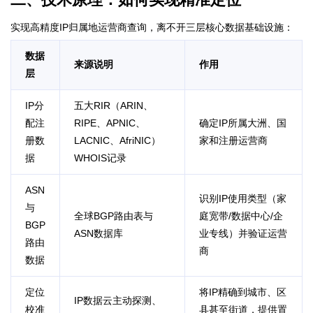
实现高精度IP归属地运营商查询，离不开三层核心数据基础设施：
数据
来源说明
作用
层
IP分
五大RIR（ARIN、
配注
RIPE、APNIC、
确定IP所属大洲、国
册数
LACNIC、AfriNIC）
家和注册运营商
据
WHOIS记录
ASN
识别IP使用类型（家
与
全球BGP路由表与
庭宽带/数据中心/企
BGP
ASN数据库
业专线）并验证运营
路由
商
数据
定位
将IP精确到城市、区
IP数据云主动探测、
校准
县甚至街道，提供置