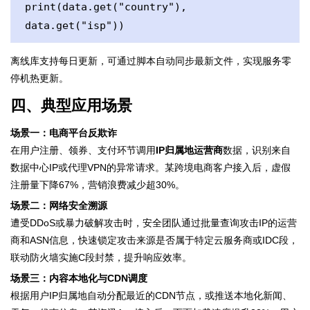
print(data.get("country"), 
data.get("isp"))
离线库支持每日更新，可通过脚本自动同步最新文件，实现服务零
停机热更新。
四、典型应用场景
场景一：电商平台反欺诈
在用户注册、领券、支付环节调用
IP归属地运营商
数据，识别来自
数据中心IP或代理VPN的异常请求。某跨境电商客户接入后，虚假
注册量下降67%，营销浪费减少超30%。
场景二：网络安全溯源
遭受DDoS或暴力破解攻击时，安全团队通过批量查询攻击IP的运营
商和ASN信息，快速锁定攻击来源是否属于特定云服务商或IDC段，
联动防火墙实施C段封禁，提升响应效率。
场景三：内容本地化与CDN调度
根据用户IP归属地自动分配最近的CDN节点，或推送本地化新闻、