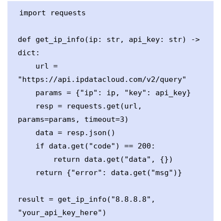
import requests

def get_ip_info(ip: str, api_key: str) -> 
dict:

    url = 
"https://api.ipdatacloud.com/v2/query"

    params = {"ip": ip, "key": api_key}

    resp = requests.get(url, 
params=params, timeout=3)

    data = resp.json()

    if data.get("code") == 200:

        return data.get("data", {})

    return {"error": data.get("msg")}

result = get_ip_info("8.8.8.8", 
"your_api_key_here")
